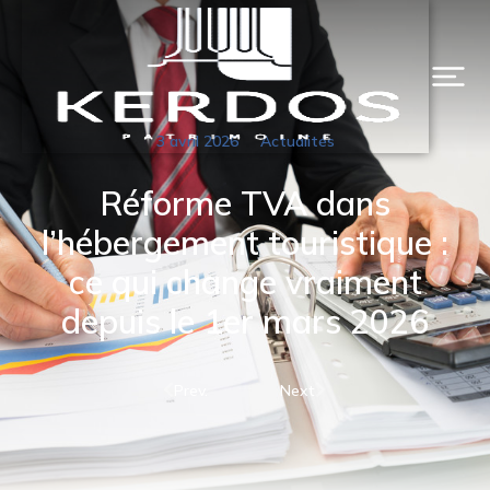
3 avril 2026
Actualités
Réforme TVA dans
l’hébergement touristique :
ce qui change vraiment
depuis le 1er mars 2026
Prev.
Next