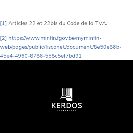
[1]
Articles 22 et 22bis du Code de la TVA.
[2]
https://www.minfin.fgov.be/myminfin-
web/pages/public/fisconet/document/8e50e86b-
45e4-4960-8786-558c5ef7bd91